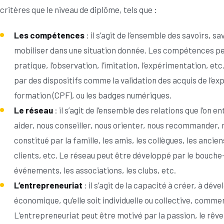
critères que le niveau de diplôme, tels que :
Les compétences
: il s’agit de l’ensemble des savoirs, sa
mobiliser dans une situation donnée. Les compétences peu
pratique, l’observation, l’imitation, l’expérimentation, e
par des dispositifs comme la validation des acquis de l’e
formation (CPF), ou les badges numériques.
Le réseau
: il s’agit de l’ensemble des relations que l’on
aider, nous conseiller, nous orienter, nous recommander, 
constitué par la famille, les amis, les collègues, les ancie
clients, etc. Le réseau peut être développé par le bouche-à
événements, les associations, les clubs, etc.
L’entrepreneuriat
: il s’agit de la capacité à créer, à dév
économique, qu’elle soit individuelle ou collective, commer
L’entrepreneuriat peut être motivé par la passion, le rêve, 